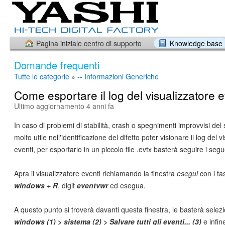
Pagina iniziale centro di supporto
Knowledge base
Domande frequenti
Tutte le categorie
»
-- Informazioni Generiche
Come esportare il log del visualizzatore e
Ultimo aggiornamento 4 anni fa
In caso di problemi di stabilità, crash o spegnimenti improvvisi del 
molto utile nell'identificazione del difetto poter visionare il log del v
eventi, per esportarlo in un piccolo file .evtx basterà seguire i seg
Apra il visualizzatore eventi richiamando la finestra
esegui
con i ta
windows + R
, digit
eventvwr
ed esegua.
A questo punto si troverà davanti questa finestra, le basterà selezi
windows (1) > sistema (2) > Salvare tutti gli eventi... (3)
e infin